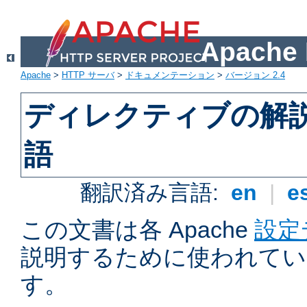
Apach
Apache
>
HTTP サーバ
>
ドキュメンテーション
>
バージョン 2.4
ディレクティブの解
語
翻訳済み言語:
en
|
e
この文書は各 Apache
設定
説明するために使われてい
す。